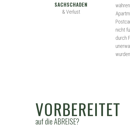
SACHSCHADEN
während
& Verlust
Apartm
Postca
nicht f
durch F
unerwar
wurden
VORBEREITET
auf die ABREISE?