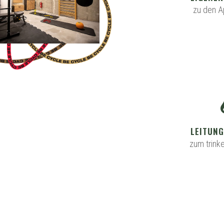
zu den A
LEITUN
zum trink