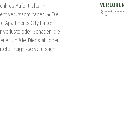
VERLOREN
 ihres Aufenthalts im
& gefunden
ent verursacht haben. ● Die
rd Apartments City haften
ür Verluste oder Schäden, die
euer, Unfälle, Diebstahl oder
tete Ereignisse verursacht
.