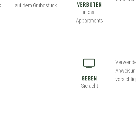
VERBOTEN
k
auf dem Grubdstuck
in den
Appartments
Verwenden
Anweisung
GEBEN
vorsichti
Sie acht